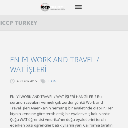
ICCP TURKEY
ANA SAYFA
WORK AND TRAVEL
CAMP USA
EN İYİ WORK AND TRAVEL /
STAJ
WAT İŞLERİ
DİL EĞİTİMİ
6 Kasım 2015
BLOG
BİZİMLE GİDENLER
EN İYİ WORK AND TRAVEL / WAT İŞLERİ HANGİLERİ? Bu
BLOG
sorunun cevabını vermek çok zordur çünkü Work and
Travel işleri Amerika’nın herhangi bir eyaletinde olabilir. Her
BİZE ULAŞIN
kişinin kendine göre tercih ettiği bir eyalet ve iş kolu vardır.
Çoğu WAT öğrencisi Amerika’nın doğu eyaletlerini tercih
ederken bazı öğrenciler batı kıyılarını yani California tarafını