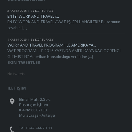
6 KASIM 2015
BY ICCP TURKEY
EN İYİ WORK AND TRAVEL /...
EN İYİ WORK AND TRAVEL / WAT İŞLERİ HANGİLERİ? Bu sorunun
cevabını […]
4 KASIM 2015
BY ICCP TURKEY
WORK AND TRAVEL PROGRAMI ILE AMERIKA’YA...
WAT PROGRAMI ILE 2015 YAZINDA AMERIKA’YA KAC OGRENCI
GITMISTIR? Amerikan Konsoloslugu verilerine […]
SON TWEETLER
No tweets
İLETİŞİM
Elmalı Mah. 2.Sok.
Başargan İşhanı
K:4 No:66 07130
Muratpaşa - Antalya
Tel: 0242 244 70 88