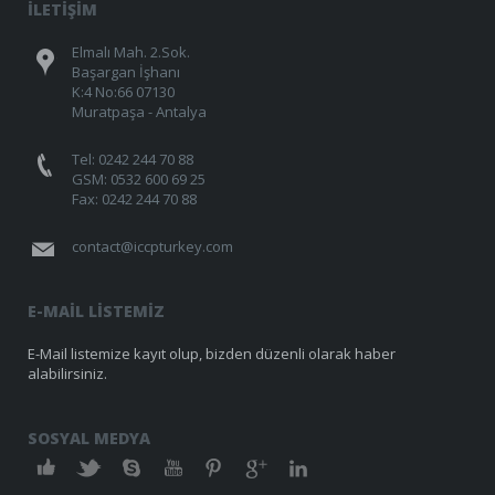
İLETİŞİM
Elmalı Mah. 2.Sok.
Başargan İşhanı
K:4 No:66 07130
Muratpaşa - Antalya
Tel: 0242 244 70 88
GSM: 0532 600 69 25
Fax: 0242 244 70 88
contact@iccpturkey.com
E-MAİL LİSTEMİZ
E-Mail listemize kayıt olup, bizden düzenli olarak haber
alabilirsiniz.
SOSYAL MEDYA