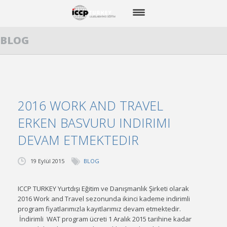
BLOG
ANA SAYFA
WORK AND TRAVEL
CAMP USA
2016 WORK AND TRAVEL
STAJ
ERKEN BASVURU INDIRIMI
DİL EĞİTİMİ
DEVAM ETMEKTEDIR
BİZİMLE GİDENLER
19 Eylül 2015
BLOG
BLOG
ICCP TURKEY Yurtdışı Eğitim ve Danışmanlık Şirketi olarak
BİZE ULAŞIN
2016 Work and Travel sezonunda ikinci kademe indirimli
program fiyatlarımızla kayıtlarımız devam etmektedir.
İndirimli WAT program ücreti 1 Aralık 2015 tarihine kadar